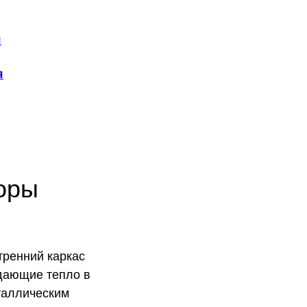
я
я
оры
тренний каркас
тдающие тепло в
таллическим