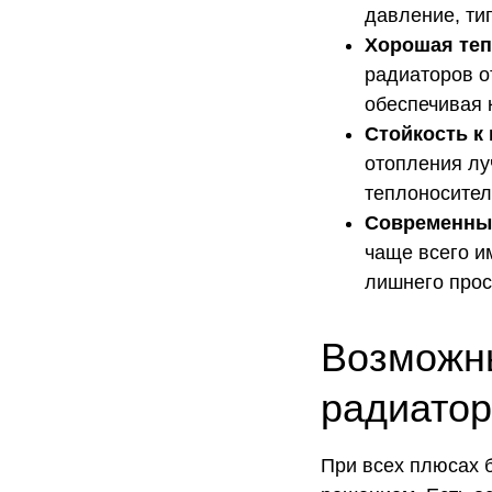
давление, ти
Хорошая теп
радиаторов о
обеспечивая 
Стойкость к
отопления лу
теплоносител
Современный
чаще всего и
лишнего прос
Возможны
радиатор
При всех плюсах 