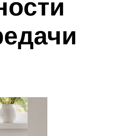
ности
редачи