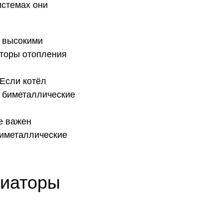
истемах они
с высокими
торы отопления
 Если котёл
, биметаллические
де важен
биметаллические
диаторы