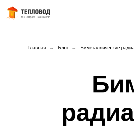
О ко
Главная
→
Блог
→
Биметаллические радиа
Би
радиа