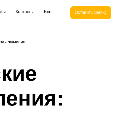
кты
Блог
Оставить заявку
ачи алюминия
кие
ления: