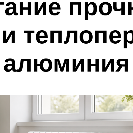
тание проч
 и теплопе
алюминия