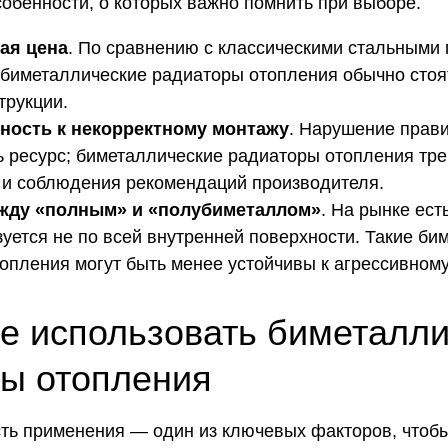
обенности, о которых важно помнить при выборе.
ая цена
. По сравнению с классическими стальными
биметаллические радиаторы отопления обычно стоят
трукции.
ность к некорректному монтажу
. Нарушение прави
ь ресурс; биметаллические радиаторы отопления тре
и соблюдения рекомендаций производителя.
жду «полным» и «полубиметаллом»
. На рынке ест
зуется не по всей внутренней поверхности. Такие би
опления могут быть менее устойчивы к агрессивном
е использовать биметалл
ы отопления
ть применения — один из ключевых факторов, чтоб