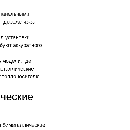
 панельными
 дороже из‑за
л установки
буют аккуратного
ь модели, где
металлические
у теплоносителю.
ические
ы биметаллические