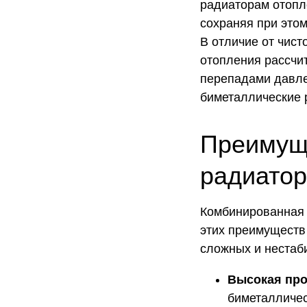
радиаторам отопл
сохраняя при это
В отличие от чис
отопления рассчи
перепадами давле
биметаллические 
Преимущ
радиатор
Комбинированная 
этих преимуществ
сложных и нестаб
Высокая про
биметалличес