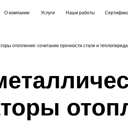
мпании
Услуги
Наши работы
Сертификаты
Конта
торы отопления: сочетание прочности стали и теплоперед
металличес
торы отоп