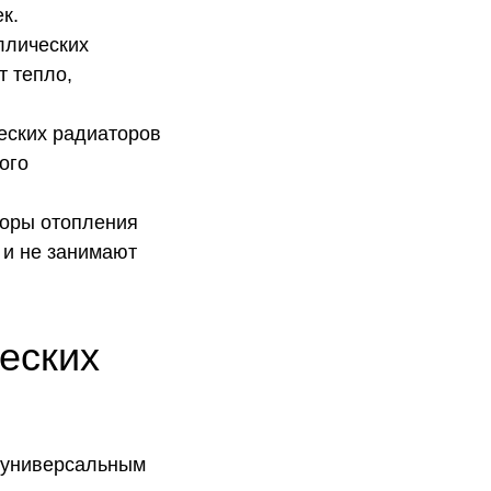
к.
ллических
т тепло,
еских радиаторов
ого
торы отопления
 и не занимают
еских
 универсальным