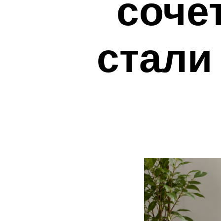
соче
стали