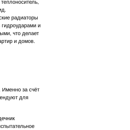
 теплоноситель,
ид.
ские радиаторы
с гидроударами и
ыми, что делает
ртир и домов.
 Именно за счёт
мендуют для
дечник
испытательное