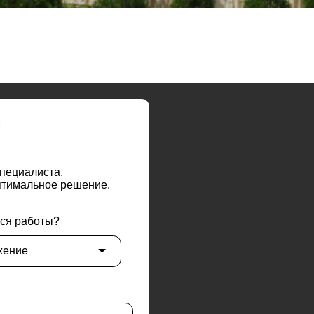
иста.
ьное решение.
оты?
но)