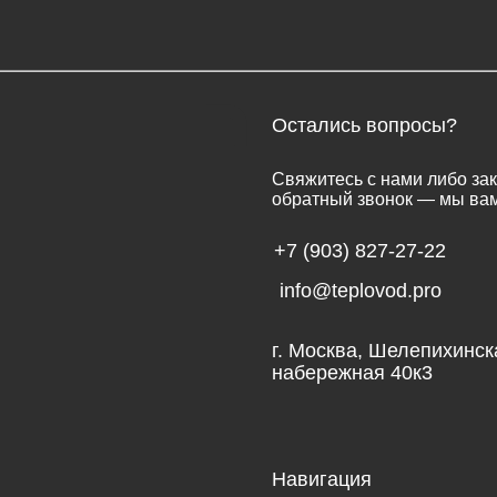
+7 (903) 827-27-22
info@teplovod.pro
г. Москва, Шелепихинская
набережная 40к3
Навигация
Конта
О компании
Серти
Услуги
Полит
Наши работы
Разраб
Авторские права