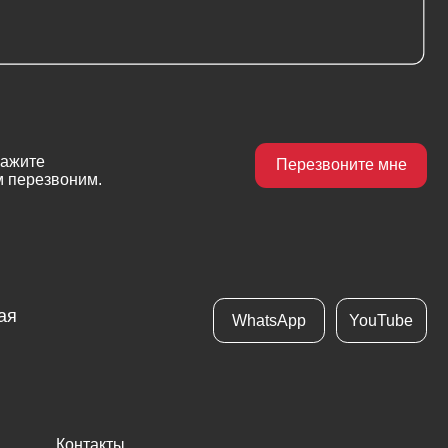
WhatsApp
YouTube
кты
фикаты
ика конфиденциальности
отка сайта