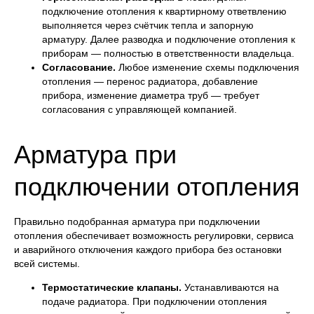
подключение отопления к квартирному ответвлению
выполняется через счётчик тепла и запорную
арматуру. Далее разводка и подключение отопления к
приборам — полностью в ответственности владельца.
Согласование.
Любое изменение схемы подключения
отопления — перенос радиатора, добавление
прибора, изменение диаметра труб — требует
согласования с управляющей компанией.
Арматура при
подключении отопления
Правильно подобранная арматура при подключении
ПОЛУЧИТЕ
БЕСПЛАТНУЮ
СМЕТУ И
отопления обеспечивает возможность регулировки, сервиса
КОНСУЛЬТАЦИЮ
и аварийного отключения каждого прибора без остановки
Оставьте заявку или закажите бесплатный выезд
всей системы.
специалиста. Мы рассчитаем стоимость проекта
и предложим оптимальное решение.
Термостатические клапаны.
Устанавливаются на
подаче радиатора. При подключении отопления
Рассчитать стоимость