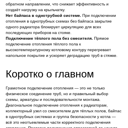
обратном направлении, что снижает эффективность и
создаёт нагрузку на крыльчатку.
Нет байпаса в однотрубной системе.
При подключении
отопления в однотрубных схемах без байпаса закрытие
одного радиатора блокирует циркуляцию для всех
последующих приборов на стояке.
Подключение тёплого пола без смесителя.
Прямое
подключение отопления тёплого пола к
высокотемпературному котловому контуру перегревает
О компании
напольное покрытие и ускоряет деградацию труб в стяжке.
Услуги
Наши работы
Сертификаты
Коротко о главном
Контакты
Авторские права
Политика конфиденциальности
Грамотное подключение отопления — это не только
© 2005-2026 Тепловод
Разработка сайта
физическое соединение труб, но и правильный выбор
схемы, арматуры и последовательности монтажа.
Диагональное подключение отопления к радиаторам,
коллекторный узел со смесителем для тёплых полов, байпас
в однотрубных системах и группа безопасности у котла —
всё это неотъемлемые части корректного подключения
отопления. Проверка подключения опрессовкой до начала