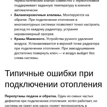
термостатический клапан совместно с термоголовкой
поддерживает заданную температуру в комнате
автоматически.
Для связи с нами
Балансировочные клапаны.
Монтируются на
КОНТАКТЫ
обратке. При подключении отопления в
многоконтурных системах позволяют точно настроить
Остались вопросы?
расход по каждому радиатору, устраняя
Свяжитесь с нами либо закажите обратный
неравномерный прогрев.
звонок — мы вам перезвоним.
Краны Маевского.
Устройства ручного удаления
воздуха. Устанавливаются в верхней точке радиатора
+7 (903) 827-27-22
info@teplovod.pro
при подключении отопления. При завоздушивании
достаточно повернуть ключ — и воздух выйдет без
WhatsApp
YouTube
слива системы.
г. Москва, Шелепихинская набережная 40к3
Типичные ошибки при
Перезвоните мне
подключении отопления
Перепутаны подача и обратка.
Один из самых частых
дефектов при подключении отопления: котёл работает, но
система не греет или насос гоняет теплоноситель в