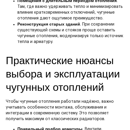
Помещения с длительным периодом отопления
.
Там, где важно удерживать тепло и минимизировать
влияние кратковременных отключений, чугунные
отопления дают ощутимое преимущество.
Реконструкция старых зданий
. При сохранении
существующей схемы и стояков проще оставить
ПОЛУЧИТЕ
БЕСПЛАТНУЮ
СМЕТУ И
чугунные отопления, модернизируя только источник
КОНСУЛЬТАЦИЮ
тепла и арматуру.
Оставьте заявку или закажите бесплатный выезд
специалиста. Мы рассчитаем стоимость проекта
и предложим оптимальное решение.
Практические нюансы
Рассчитать стоимость
выбора и эксплуатации
Для связи с нами
чугунных отоплений
КОНТАКТЫ
Остались вопросы?
Чтобы чугунные отопления работали надёжно, важно
Свяжитесь с нами либо закажите обратный
учитывать особенности монтажа, обслуживания и
звонок — мы вам перезвоним.
интеграции в современную систему. Это позволяет
получить максимум от классических радиаторов.
+7 (903) 827-27-22
info@teplovod.pro
Правильный подбор арматуры
. Вентили,