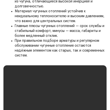
Наши работы
из чугуна, отличающиеся высокой инерцией и
Сертификаты
долговечностью.
Контакты
Материал чугунных отоплений устойчив к
Авторские права
Политика конфиденциальности
неидеальному теплоносителю и высоким давлениям,
что важно для центральных систем.
Главные плюсы чугунных отоплений — срок службы и
© 2005-2026 Тепловод
Разработка сайта
стабильный комфорт, минусы — масса, габариты и
более медленный отклик.
При правильном подборе арматуры и регулярном
обслуживании чугунные отопления остаются
надёжным элементом как старых, так и современных
систем.