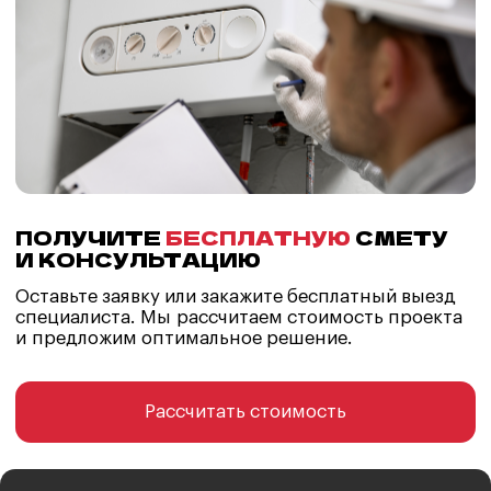
Свяжитесь с нами либо закажите обратный
звонок — мы вам перезвоним.
+7 (903) 827-27-22
info@teplovod.pro
WhatsApp
YouTube
г. Москва, Шелепихинская набережная 40к3
Перезвоните мне