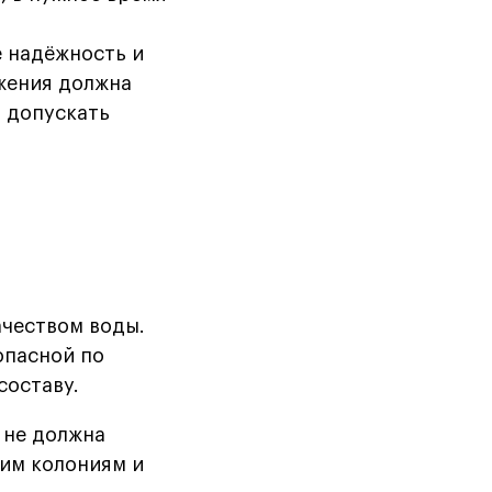
е надёжность и
жения должна
и допускать
ачеством воды.
опасной по
составу.
 не должна
им колониям и