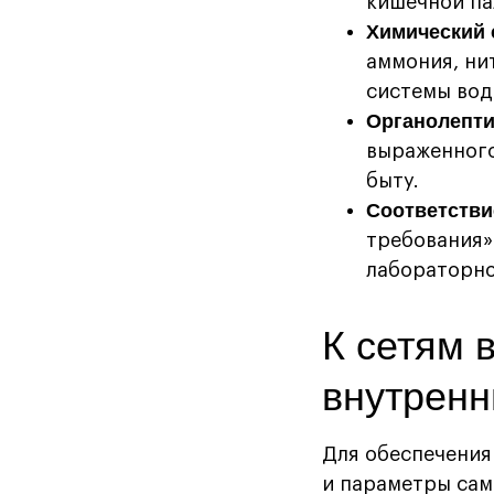
кишечной па
Химический 
аммония, ни
системы вод
Органолепти
выраженного
быту.
Соответстви
требования»
лабораторно
К сетям 
внутренн
Для обеспечения
и параметры сам