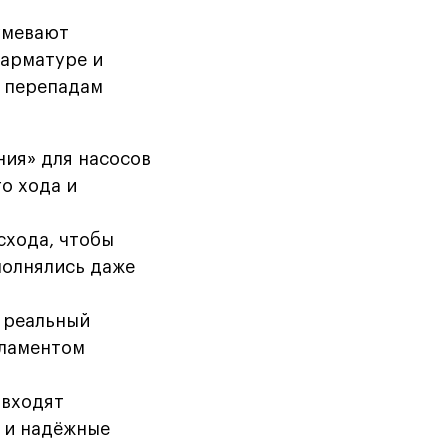
умевают
 арматуре и
к перепадам
ния» для насосов
о хода и
схода, чтобы
полнялись даже
 реальный
гламентом
 входят
 и надёжные