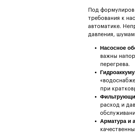
Под формулировк
требования к на
автоматике. Неп
давления, шумам
Насосное об
важны напор
перегрева.
Гидроаккуму
«водоснабже
при кратков
Фильтрующи
расход и да
обслуживани
Арматура и 
качественны