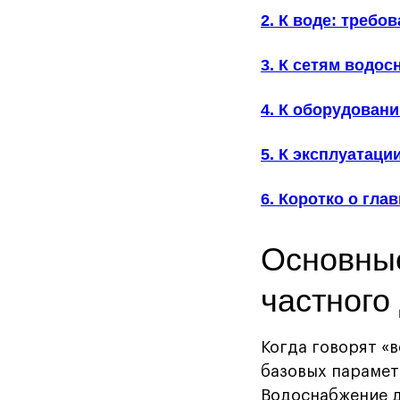
2. К воде: требо
3. К сетям водо
4. К оборудован
5. К эксплуатац
6. Коротко о гла
Основные
частного
Когда говорят «
базовых парамет
Водоснабжение д