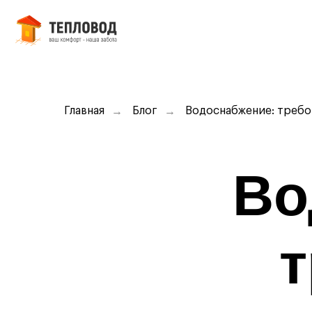
О ко
Главная
→
Блог
→
Водоснабжение: требов
Во
т