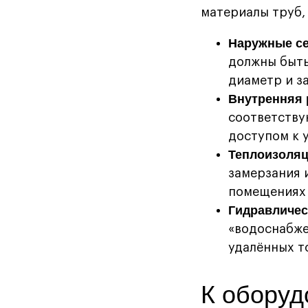
материалы труб,
Наружные с
должны быть
диаметр и з
Внутренняя 
соответству
доступом к 
Теплоизоля
замерзания 
помещениях 
Гидравличес
«водоснабже
удалённых т
К оборуд