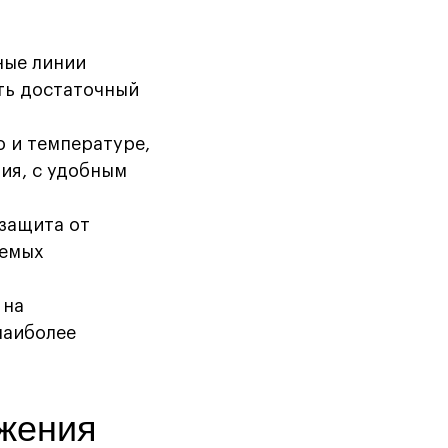
ные линии
ть достаточный
ю и температуре,
ия, с удобным
 защита от
аемых
 на
наиболее
жения