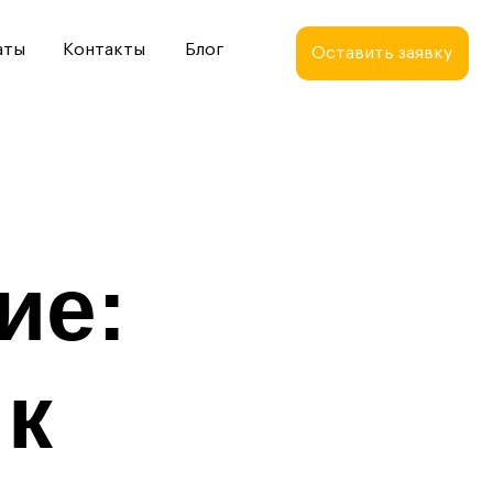
кты
Блог
Оставить заявку
ие:
 к