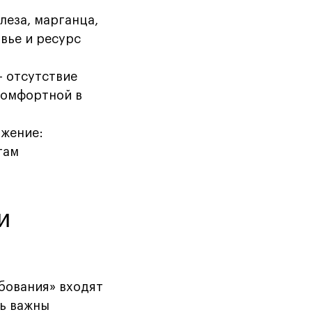
леза, марганца,
вье и ресурс
— отсутствие
комфортной в
бжение:
там
и
бования» входят
сь важны