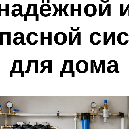
надёжной 
пасной си
для дома