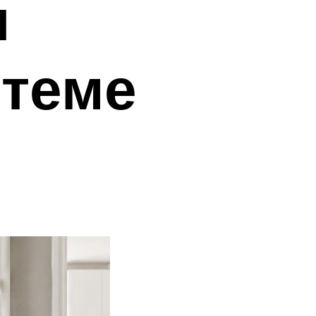
и
стеме