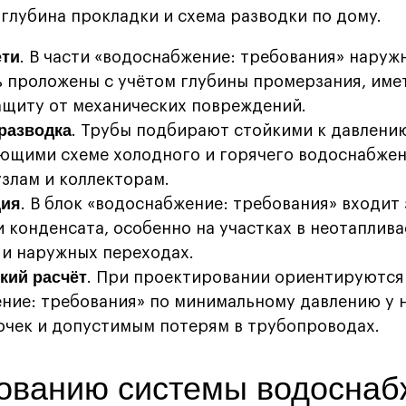
 глубина прокладки и схема разводки по дому.
ети
. В части «водоснабжение: требования» наруж
 проложены с учётом глубины промерзания, име
ащиту от механических повреждений.
разводка
. Трубы подбирают стойкими к давлени
ющими схеме холодного и горячего водоснабжен
узлам и коллекторам.
ция
. В блок «водоснабжение: требования» входит
и конденсата, особенно на участках в неотаплив
и наружных переходах.
кий расчёт
. При проектировании ориентируются
ние: требования» по минимальному давлению у 
очек и допустимым потерям в трубопроводах.
ованию системы водоснаб